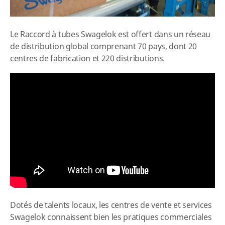
Le Raccord à tubes Swagelok est offert dans un réseau
de distribution global comprenant 70 pays, dont 20
centres de fabrication et 220 distributions.
Dotés de talents locaux, les centres de vente et services
Swagelok connaissent bien les pratiques commerciales